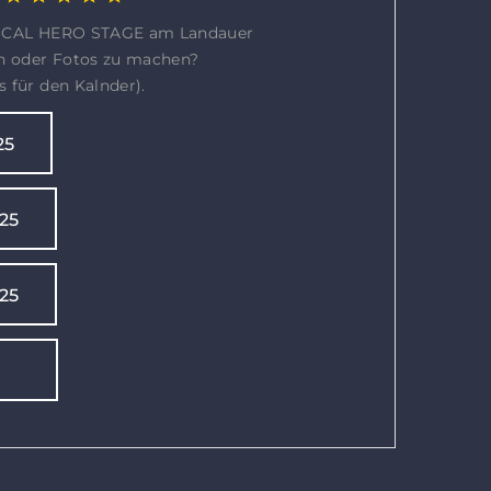
 LOCAL HERO STAGE am Landauer
n oder Fotos zu machen?
cs für den Kalnder).
25
25
25
ge