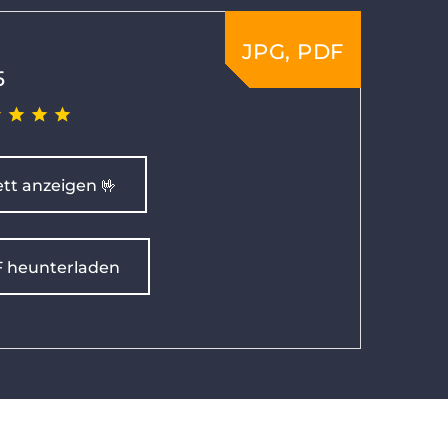
JPG, PDF
5
tt anzeigen 🤟
F heunterladen