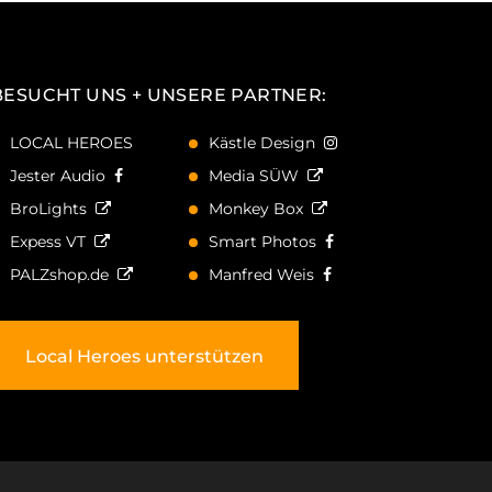
BESUCHT UNS + UNSERE PARTNER:
LOCAL HEROES
Kästle Design
Jester Audio
Media SÜW
BroLights
Monkey Box
Expess VT
Smart Photos
PALZshop.de
Manfred Weis
Local Heroes unterstützen